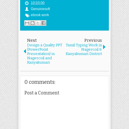
10:03:00
Genuinesoft
ebook work
Next
Previous
Design a Quality PPT
Tamil Typing Work in
(PowerPoint
Nagercoil &
Presentation) in
Kanyakumari District
Nagercoil and
Kanyakumari
0 comments:
Post a Comment