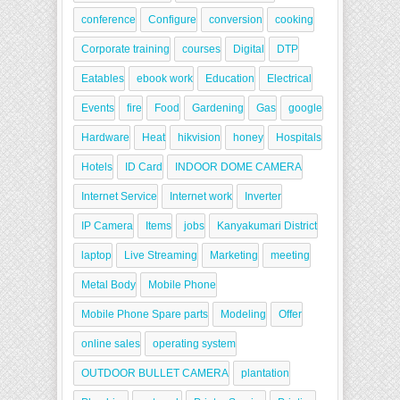
conference
Configure
conversion
cooking
Corporate training
courses
Digital
DTP
Eatables
ebook work
Education
Electrical
Events
fire
Food
Gardening
Gas
google
Hardware
Heat
hikvision
honey
Hospitals
Hotels
ID Card
INDOOR DOME CAMERA
Internet Service
Internet work
Inverter
IP Camera
Items
jobs
Kanyakumari District
laptop
Live Streaming
Marketing
meeting
Metal Body
Mobile Phone
Mobile Phone Spare parts
Modeling
Offer
online sales
operating system
OUTDOOR BULLET CAMERA
plantation