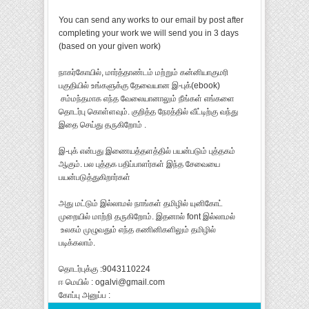
You can send any works to our email by post after
completing your work we will send you in 3 days
(based on your given work)
நாகர்கோயில், மார்த்தாண்டம் மற்றும் கன்னியாகுமரி
பகுதியில் உங்களுக்கு தேவையான இ-புக்(ebook)
சம்மந்தமாக எந்த வேலையானாலும் நீங்கள் எங்களை
தொடர்பு கொள்ளவும். குறித்த நேரத்தில் வீட்டிற்கு வந்து
இதை செய்து தருகிறோம் .
இ-புக் என்பது இணையத்தளத்தில் பயன்படும் புத்தகம்
ஆகும். பல புத்தக பதிப்பாளர்கள் இந்த சேவையை
பயன்படுத்துகிறார்கள்
அது மட்டும் இல்லாமல் நாங்கள் தமிழில் யுனிகோட்
முறையில் மாற்றி தருகிறோம். இதனால் font இல்லாமல்
உலகம் முழுவதும் எந்த கணினிகளிலும் தமிழில்
படிக்கலாம்.
தொடர்புக்கு :9043110224
ஈ மெயில் : ogalvi@gmail.com
கோப்பு அனுப்ப :