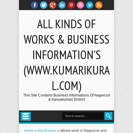
ALL KINDS OF
WORKS & BUSINESS
INFORMATION'S
(WWW.KUMARIKURA
L.COM)
This Site Contains Business Informations Of Nagercoil
& Kanyakumari District
Home
»
ebook work
»
eBook work in Nagercoil and