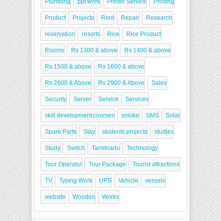
Plumbing
ppt work
Printer Service
Printing
Product
Projects
Rent
Repair
Research
reservation
resorts
Rice
Rice Product
Rooms
Rs 1300 & above
Rs 1400 & above
Rs 1500 & above
Rs 1600 & above
Rs 2600 & Above
Rs 2900 & Above
Sales
Security
Server
Service
Services
skill development courses
smoke
SMS
Solar
Spare Parts
Stay
students projects
studies
Study
Switch
Tamilnadu
Technology
Tour Operator
Tour Package
Tourist attractions
TV
Typing Work
UPS
Vehicle
vessels
website
Wooden
Works