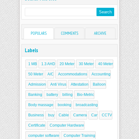
POPULARS
COMMENTS
ARCHIVE
Labels
1 MB
1.3 AHD
20 Meter
30 Meter
40 Meter
50 Meter
A/C
Accommodations
Accounting
Admission
Anti Virus
Attestation
Balloon
Banking
battery
billing
Bio-Metric
Body massage
booking
broadcasting
Business
buy
Cable
Camera
Car
CCTV
Certificate
Computer Hardware
computer software
Computer Training